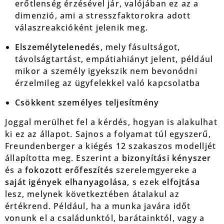
erőtlenség érzésével jár, valójában ez az a
dimenzió, ami a stresszfaktorokra adott
válaszreakcióként jelenik meg.
Elszemélytelenedés
, mely fásultságot,
távolságtartást, empátiahiányt jelent, például
mikor a személy igyekszik nem bevonódni
érzelmileg az ügyfelekkel való kapcsolatba
Csökkent személyes teljesítmény
Joggal merülhet fel a kérdés, hogyan is alakulhat
ki ez az állapot. Sajnos a folyamat túl egyszerű,
Freundenberger a kiégés 12 szakaszos modelljét
állapította meg. Eszerint a
bizonyítási kényszer
és a
fokozott erőfeszítés
szerelemgyereke a
saját igények elhanyagolása
, s ezek
elfojtása
lesz, melynek következtében átalakul az
értékrend. Például, ha a munka javára időt
vonunk el a családunktól, barátainktól, vagy a