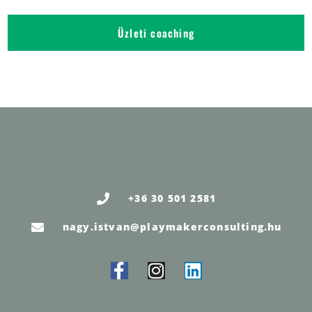
Üzleti coaching
+36 30 501 2581
nagy.istvan@playmakerconsulting.hu