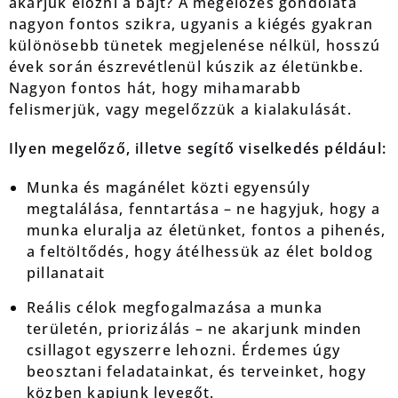
akarjuk előzni a bajt? A megelőzés gondolata
nagyon fontos szikra, ugyanis a kiégés gyakran
különösebb tünetek megjelenése nélkül, hosszú
évek során észrevétlenül kúszik az életünkbe.
Nagyon fontos hát, hogy mihamarabb
felismerjük, vagy megelőzzük a kialakulását.
Ilyen megelőző, illetve segítő viselkedés például:
Munka és magánélet közti egyensúly
megtalálása, fenntartása – ne hagyjuk, hogy a
munka eluralja az életünket, fontos a pihenés,
a feltöltődés, hogy átélhessük az élet boldog
pillanatait
Reális célok megfogalmazása a munka
területén, priorizálás – ne akarjunk minden
csillagot egyszerre lehozni. Érdemes úgy
beosztani feladatainkat, és terveinket, hogy
közben kapjunk levegőt.