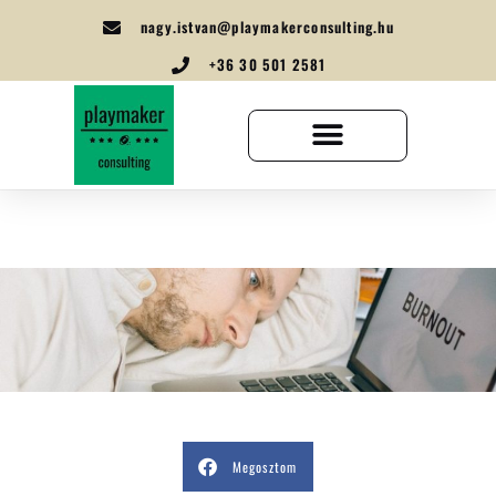
nagy.istvan@playmakerconsulting.hu
+36 30 501 2581
Megosztom