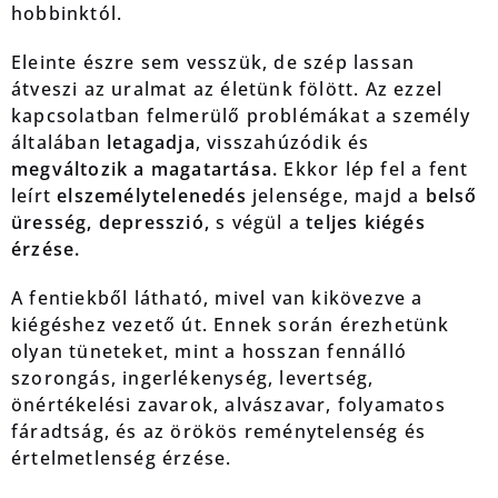
hobbinktól.
Eleinte észre sem vesszük, de szép lassan
átveszi az uralmat az életünk fölött. Az ezzel
kapcsolatban felmerülő problémákat a személy
általában
letagadja
, visszahúzódik és
megváltozik a magatartása.
Ekkor lép fel a fent
leírt
elszemélytelenedés
jelensége, majd a
belső
üresség, depresszió,
s végül a
teljes kiégés
érzése.
A fentiekből látható, mivel van kikövezve a
kiégéshez vezető út. Ennek során érezhetünk
olyan tüneteket, mint a hosszan fennálló
szorongás, ingerlékenység, levertség,
önértékelési zavarok, alvászavar, folyamatos
fáradtság, és az örökös reménytelenség és
értelmetlenség érzése.