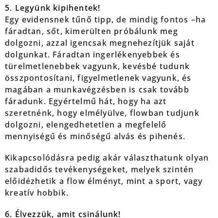
5. Legyünk kipihentek!
Egy evidensnek tűnő tipp, de mindig fontos –ha
fáradtan, sőt, kimerülten próbálunk meg
dolgozni, azzal igencsak megnehezítjük saját
dolgunkat. Fáradtan ingerlékenyebbek és
türelmetlenebbek vagyunk, kevésbé tudunk
összpontosítani, figyelmetlenek vagyunk, és
magában a munkavégzésben is csak tovább
fáradunk. Egyértelmű hát, hogy ha azt
szeretnénk, hogy elmélyülve, flowban tudjunk
dolgozni, elengedhetetlen a megfelelő
mennyiségű és minőségű alvás és pihenés.
Kikapcsolódásra pedig akár választhatunk olyan
szabadidős tevékenységeket, melyek szintén
előidézhetik a flow élményt, mint a sport, vagy
kreatív hobbik.
6. Élvezzük, amit csinálunk!