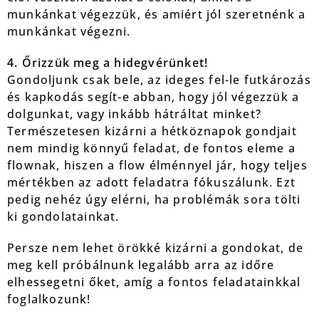
munkánkat végezzük, és amiért jól szeretnénk a
munkánkat végezni.
4. Őrizzük meg a hidegvérünket!
Gondoljunk csak bele, az ideges fel-le futkározás
és kapkodás segít-e abban, hogy jól végezzük a
dolgunkat, vagy inkább hátráltat minket?
Természetesen kizárni a hétköznapok gondjait
nem mindig könnyű feladat, de fontos eleme a
flownak, hiszen a flow élménnyel jár, hogy teljes
mértékben az adott feladatra fókuszálunk. Ezt
pedig nehéz úgy elérni, ha problémák sora tölti
ki gondolatainkat.
Persze nem lehet örökké kizárni a gondokat, de
meg kell próbálnunk legalább arra az időre
elhessegetni őket, amíg a fontos feladatainkkal
foglalkozunk!