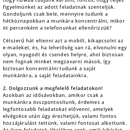
hogy flowba tudjunk kerülni, fontos, hogy teljes
figyelmünket az adott feladatnak szenteljük.
Gondoljunk csak bele, mennyire tudunk a
hétköznapokban a munkára koncentrálni, mikor
öt percenként a telefonunkat ellenőrizzük?
Célszerű hát eltenni azt a mobilt, kikapcsolni az
e-maileket, és, ha lehetőség van rá, elvonulni egy
olyan, nyugodt és csendes helyre, ahol biztosan
nem fognak minket megzavarni mások, így
biztosan koncentrálni tudunk a saját
munkánkra, a saját feladatainkra.
2. Dolgozzunk a megfelelő feladatokon!
Azokban az idősávokban, amikor csak a
munkánkra összpontosítunk, érdemes a
legfontosabb feladatokat elővenni, amelyek
elvégzése után úgy érezhetjük, valami fontos
hozzájárulást tettünk, valami fontosat alkottunk.