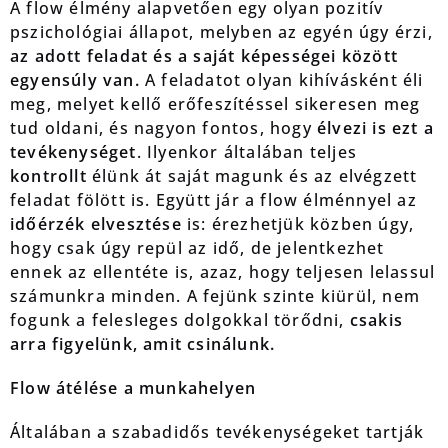
A flow élmény alapvetően egy olyan pozitív
pszichológiai állapot, melyben az egyén úgy érzi,
az adott feladat és a saját képességei között
egyensúly van.
A feladatot olyan kihívásként éli
meg, melyet kellő erőfeszítéssel sikeresen meg
tud oldani, és nagyon fontos, hogy
élvezi is ezt a
tevékenységet
. Ilyenkor általában teljes
kontrollt
élünk át saját magunk és az elvégzett
feladat fölött is. Együtt jár a flow élménnyel az
időérzék elvesztése
is: érezhetjük közben úgy,
hogy csak úgy repül az idő, de jelentkezhet
ennek az ellentéte is, azaz, hogy teljesen lelassul
számunkra minden. A fejünk szinte kiürül, nem
fogunk a felesleges dolgokkal törődni,
csakis
arra figyelünk, amit csinálunk.
Flow átélése a munkahelyen
Általában a szabadidős tevékenységeket tartják