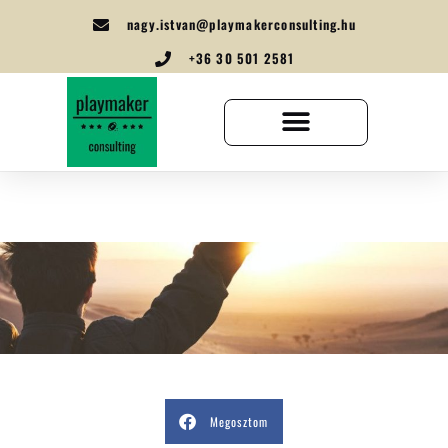
nagy.istvan@playmakerconsulting.hu
+36 30 501 2581
Megosztom