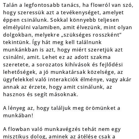
Talán a legfontosabb tanács, ha flowról van szó,
hogy szeressük azt a tevékenységet, amelyet
éppen csinálunk. Sokkal könnyebb teljesen
elmélyülni valamiben, amit élvezünk, mint olyan
dolgokban, melyekre „szükséges rosszként”
tekintünk. Így hát meg kell találnunk
munkánkban is azt, hogy miért szeretjük azt
csinálni, amit. Lehet ez az adott szakma
szeretete, a sorozatos kihívások és fejlődési
lehetőségek, a jó munkatársak közelsége, az
ügyfelekkel való interakciók élménye, vagy akár
annak az érzete, hogy amit csinálunk, az
hasznos és segít másoknak.
A lényeg az, hogy találjuk meg örömünket a
munkában!
A flowban való munkavégzés tehát nem egy
misztikus dolog, aminek az átélése csak a