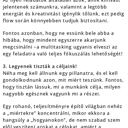
Az ilyen feladatok általában azok, amik kihívást
jelentenek számunkra, valamint a legtöbb
energiát és kreativitást igénylik tőlünk, ezt pedig
flow során könnyebben tudjuk biztosítani.
Fontos azonban, hogy ne essünk bele abba a
hibába, hogy mindent egyszerre akarjunk
megcsinálni –a multitasking ugyanis elveszi az
egy feladatra való teljes fókuszálás lehetőségét!
3. Legyenek tiszták a céljaink!
Néha meg kell állnunk egy pillanatra, és el kell
gondolkodnunk azon, mit miért teszünk. Fontos,
hogy tisztán lássuk, mi a munkánk célja, milyen
nagyobb egésznek vagyunk mi a részei.
Egy rohanó, teljesítményre építő világban nehéz
a „miértekre” koncentrálni, mikor ekkora a
hangsúly a „hogyanokon”, de nem szabad szem
elől veszíteni azokat a célokat, amiért a