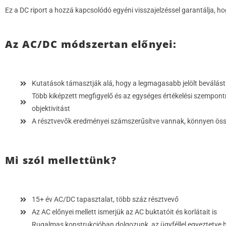
Ez a DC riport a hozzá kapcsolódó egyéni visszajelzéssel garantálja, ho
Az AC/DC módszertan előnyei:
Kutatások támasztják alá, hogy a legmagasabb jelölt beválást 
Több kiképzett megfigyelő és az egységes értékelési szempont
objektivitást
A résztvevők eredményei számszerűsítve vannak, könnyen ös
Mi szól mellettünk?
15+ év AC/DC tapasztalat, több száz résztvevő
Az AC előnyei mellett ismerjük az AC buktatóit és korlátait is
Rugalmas konstrukcióban dolgozunk, az ügyféllel egyeztetve