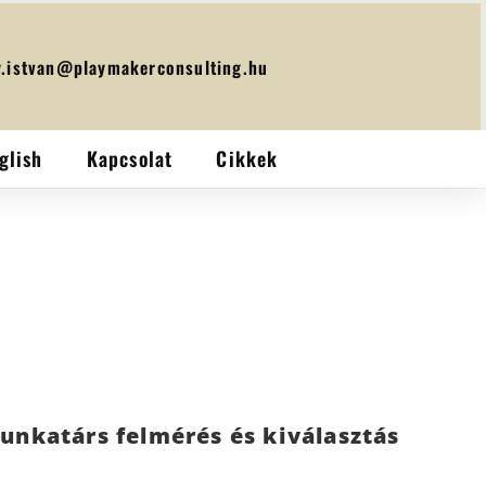
y.istvan@playmakerconsulting.hu
glish
Kapcsolat
Cikkek
unkatárs felmérés és kiválasztás