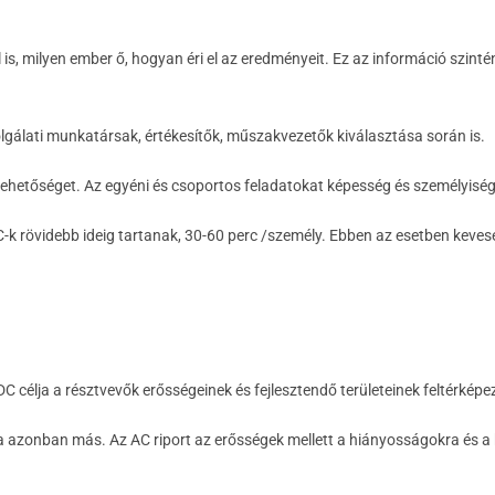
l is, milyen ember ő, hogyan éri el az eredményeit. Ez az információ szin
lgálati munkatársak, értékesítők, műszakvezetők kiválasztása során is.
lehetőséget. Az egyéni és csoportos feladatokat képesség és személyiség t
AC-k rövidebb ideig tartanak, 30-60 perc /személy. Ebben az esetben keve
célja a résztvevők erősségeinek és fejlesztendő területeinek feltérképezé
za azonban más. Az AC riport az erősségek mellett a hiányosságokra és a