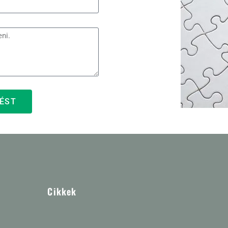
ÉST
Cikkek