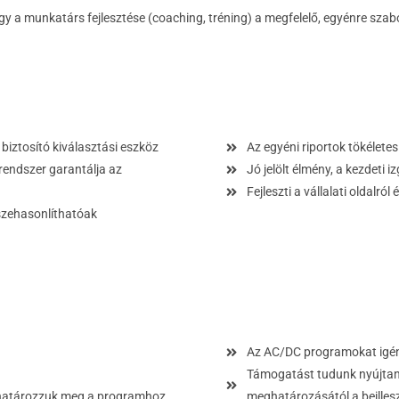
gy a munkatárs fejlesztése (coaching, tréning) a megfelelő, egyénre szabot
biztosító kiválasztási eszköz
Az egyéni riportok tökéletes
rendszer garantálja az
Jó jelölt élmény, a kezdeti 
Fejleszti a vállalati oldalró
szehasonlíthatóak
Az AC/DC programokat igény
Támogatást tudunk nyújtani
 határozzuk meg a programhoz
meghatározásától a beilles