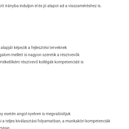
t irányba induljon el és jó alapot ad a visszaméréshez is.
 alapját képezik a fejlesztési terveknek
izgalom mellett is nagyon szeretik a résztvevők
l értékelőként résztvevő kollégák kompetenciáit is
 esetén angol nyelven is megvalósítjuk
 a teljes kiválasztási folyamatban, a munkaköri kompetenciák
ztésig