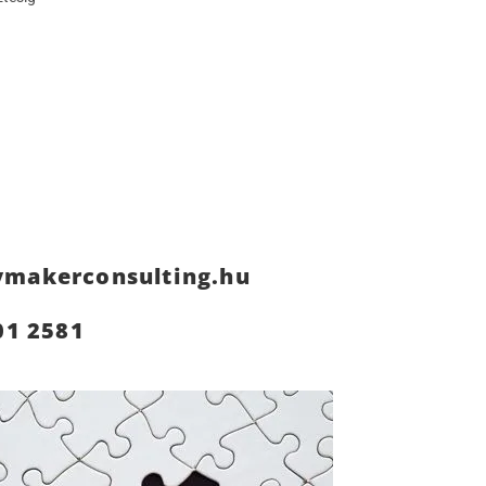
ymakerconsulting.hu
01 2581