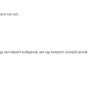
áról van szó.
alul teljesítő kollégának, akit egy beépített szereplő játszik.