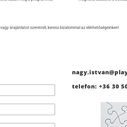
agy árajánlatot szeretnél, keress bizalommal az elérhetőségeinken!
nagy.istvan@pla
telefon: +36 30 5