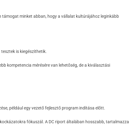
tén támogat minket abban, hogy a vállalat kultúrájához leginkább
esztek is kiegészíthetik.
sebb kompetencia mérésére van lehetőség, de a kiválasztási
se, például egy vezető fejlesztő program indítása előtt.
 kockázatokra fókuszál. A DC riport általában hosszabb, tartalmazza