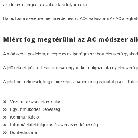
az időt és energiát a kiválasztási folyamatra.
Ha biztosra szeretnél menni érdemes az AC-t választani Az AC a legha
Miért fog megtérülni az AC módszer a
A módszer a pozícióra, a cégre és az iparágra szabott életszerű gyakor
A jelölteknek például csoportosan együtt kell dolgozniuk egy életszerű pr
A jelölt nem elmeséli, hogy mire képes, hanem meg is mutatja azt. Tö
Vezetői készségek és stílus
Együttműködési képesség
Kommunikáció
Információfeldolgozás és szervezési képesség
Döntéshozatal