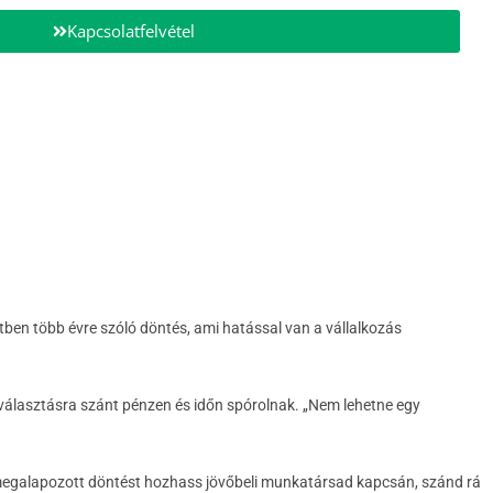
Kapcsolatfelvétel
etben több évre szóló döntés, ami hatással van a vállalkozás
választásra szánt pénzen és időn spórolnak. „Nem lehetne egy
 megalapozott döntést hozhass jövőbeli munkatársad kapcsán, szánd rá