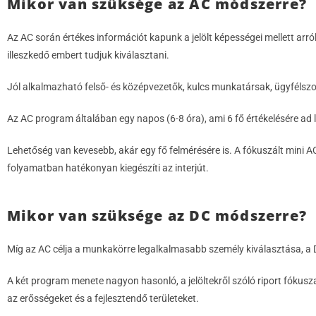
Mikor van szüksége az AC módszerre?
Az AC során értékes információt kapunk a jelölt képességei mellett arró
illeszkedő embert tudjuk kiválasztani.
Jól alkalmazható felső- és középvezetők, kulcs munkatársak, ügyfélszo
Az AC program általában egy napos (6-8 óra), ami 6 fő értékelésére ad 
Lehetőség van kevesebb, akár egy fő felmérésére is. A fókuszált mini 
folyamatban hatékonyan kiegészíti az interjút.
Mikor van szüksége az DC módszerre?
Míg az AC célja a munkakörre legalkalmasabb személy kiválasztása, a DC 
A két program menete nagyon hasonló, a jelöltekről szóló riport fókus
az erősségeket és a fejlesztendő területeket.