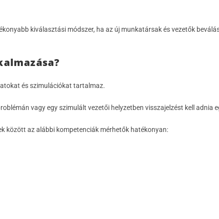
tékonyabb kiválasztási módszer, ha az új munkatársak és vezetők beválás
lkalmazása?
latokat és szimulációkat tartalmaz.
oblémán vagy egy szimulált vezetői helyzetben visszajelzést kell adnia egy 
bbek között az alábbi kompetenciák mérhetők hatékonyan: